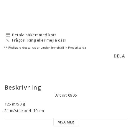
Betala säkert med kort
Frågor? Ring eller mejla oss!
\* Redigera dessa rader under Innehåll > Produktsida
DELA
Beskrivning
Art.nr: 0906
125 m/50 g

21 m/stickor 4=10 cm

18 m/stickor 5 =10 cm

VISA MER
Puno Fine är ett lätt och luftigt garn som passar fint till mjuka, 