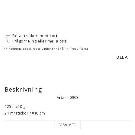
Betala säkert med kort
Frågor? Ring eller mejla oss!
\* Redigera dessa rader under Innehåll > Produktsida
DELA
Beskrivning
Art.nr: 0908
125 m/50 g

21 m/stickor 4=10 cm

18 m/stickor 5 =10 cm

VISA MER
Puno Fine är ett lätt och luftigt garn som passar fint till mjuka, 