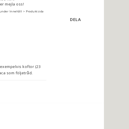
ler mejla oss!
 under Innehåll > Produktsida
DELA
exempelvis koftor (23 
ca som följetråd. 
