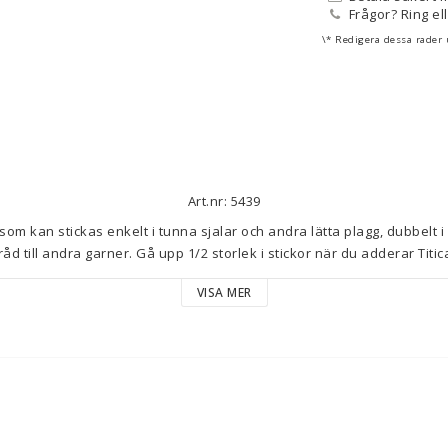
Frågor? Ring el
\* Redigera dessa rader
Art.nr: 5439
om kan stickas enkelt i tunna sjalar och andra lätta plagg, dubbelt i 
råd till andra garner. Gå upp 1/2 storlek i stickor när du adderar Titica
VISA MER