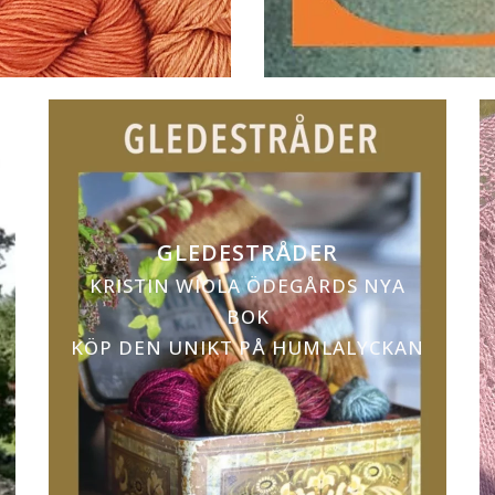
GLEDESTRÅDER
KRISTIN WIOLA ÖDEGÅRDS NYA
BOK
KÖP DEN UNIKT PÅ HUMLALYCKAN