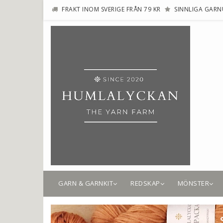
FRAKT INOM SVERIGE FRÅN 79 KR
SINNLIGA GARN
GARN & GARNKIT
REDSKAP
MÖNSTER