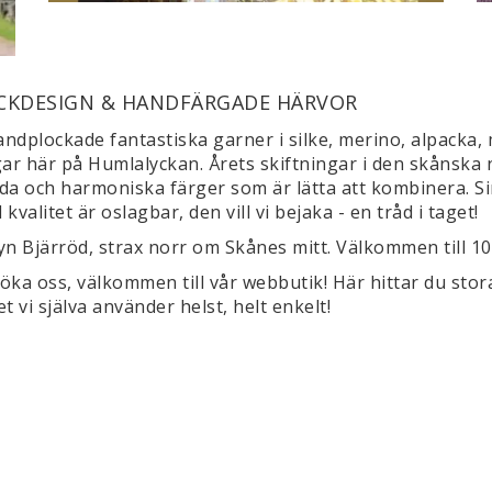
CKDESIGN & HANDFÄRGADE HÄRVOR
ndplockade fantastiska garner i silke, merino, alpacka, m
rgar här på Humlalyckan. Årets skiftningar i den skånska 
da och harmoniska färger som är lätta att kombinera. Sin
kvalitet är oslagbar, den vill vi bejaka - en tråd i taget!
a byn Bjärröd, strax norr om Skånes mitt. Välkommen till 1
öka oss, välkommen till vår webbutik! Här hittar du stora
t vi själva använder helst, helt enkelt!