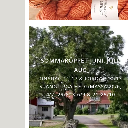
SOMMARÖPPET JUNI, JULI,
AUG
ONSDAG 11-17 & LÖRDAG 10-13
STÄNGT PGA HELG/MÄSSA 20/6,
4/7, 29/8, 3-6/9 & 21-25/10