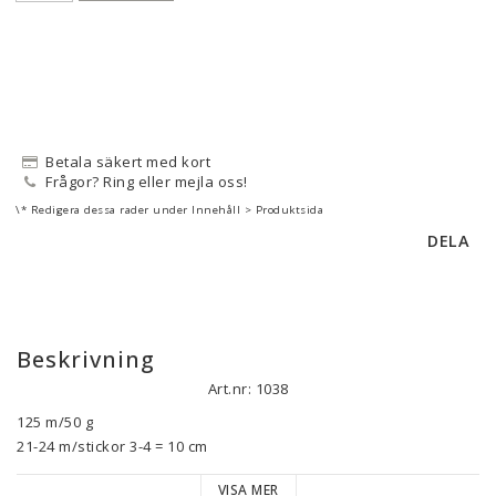
Betala säkert med kort
Frågor? Ring eller mejla oss!
\* Redigera dessa rader under Innehåll > Produktsida
DELA
Beskrivning
Art.nr: 1038
125 m/50 g

21-24 m/stickor 3-4 = 10 cm

VISA MER
Mashdale är ett mjukt men ändå rustikt ullgarn som är spunnet 