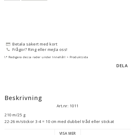
Betala säkert med kort
Frågor? Ring eller mejla oss!
\* Redigera dessa rader under Innehåll > Produktsida
DELA
Beskrivning
Art.nr: 1011
210 m/25 g

22-26 m/stickor 3-4 = 10 cm med dubbel tråd eller stickat 
tillsammans med annat garn som Bomulin, Palet, Kinu etc.

VISA MER