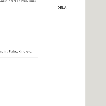
 under Innehåll > Produktsida
DELA
in, Palet, Kinu etc.

användas som följetråd 