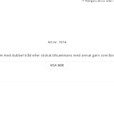
\* Redigera dessa rader
Art.nr: 1014
 cm med dubbel tråd eller stickat tillsammans med annat garn som Bomul
VISA MER
, fint silkegarn som kan stickas enkelt i tunna fina spetssjalar eller 
rner. Mulberry Silk tillför då en fin glans och mjukhet.