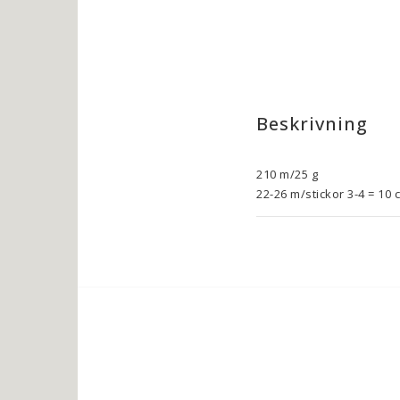
Beskrivning
210 m/25 g

22-26 m/stickor 3-4 = 10
Mulberry Silk är ett tunt
tillsammans med andra ga