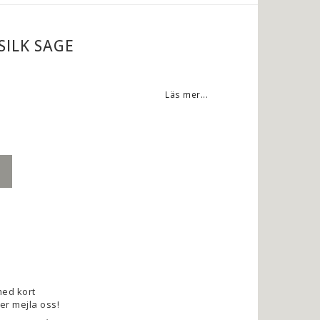
SILK SAGE
Läs mer...
med kort
ler mejla oss!