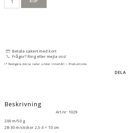
KÖP
Betala säkert med kort
Frågor? Ring eller mejla oss!
\* Redigera dessa rader under Innehåll > Produktsida
DELA
Beskrivning
Art.nr: 1029
200 m/50 g

28-30 m/stickor 2,5-3 = 10 cm
