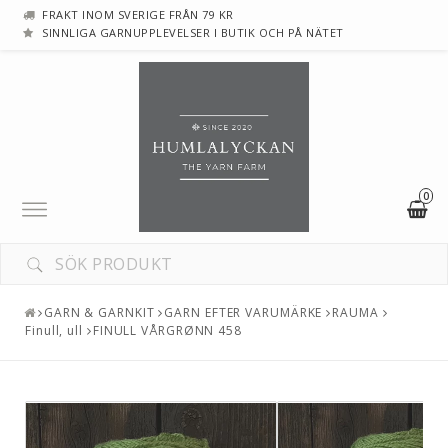
FRAKT INOM SVERIGE FRÅN 79 KR
SINNLIGA GARNUPPLEVELSER I BUTIK OCH PÅ NÄTET
0
Toggle
navigation
GARN & GARNKIT
GARN EFTER VARUMÄRKE
RAUMA
Finull, ull
FINULL VÅRGRØNN 458