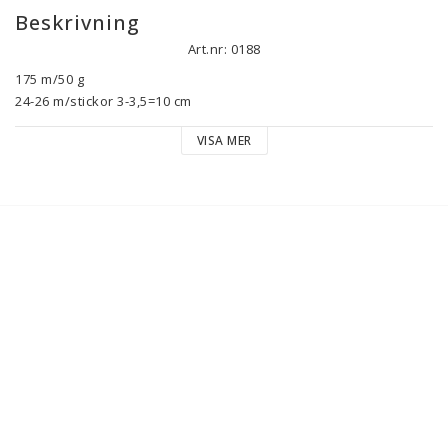
Beskrivning
Art.nr: 0188
175 m/50 g

24-26 m/stickor 3-3,5=10 cm

VISA MER
Raumas klassiska norska Finull i många färger. 

Passar fint till flerfärgsstickade vantar och koftor och 
halvtunna tröjor, eller kombinera med följetråd (Tilia, Titicaca 
eller Alva) för stickfasthet ca 20-22 m/stickor 4=10 cm.

Ulltvätt 30 °