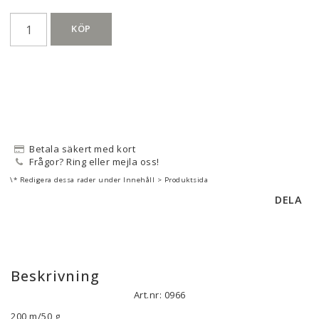
KÖP
Betala säkert med kort
Frågor? Ring eller mejla oss!
\* Redigera dessa rader under Innehåll > Produktsida
DELA
Beskrivning
Art.nr: 0966
200 m/50 g
