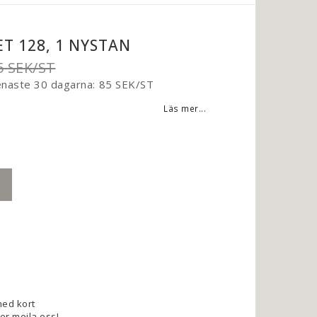
T 128, 1 NYSTAN
5 SEK/ST
enaste 30 dagarna
85 SEK/ST
Läs mer...
med kort
ler mejla oss!