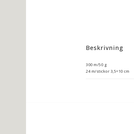
Beskrivning
300 m/50 g

24 m/stickor 3,5=10 cm

Lätt ullgarn med fin ullk
och blir fylligt och supe
mohairsilk.

Ulltvätt 30°