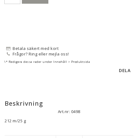
Betala säkert med kort
Frågor? Ring eller mejla oss!
\* Redigera dessa rader under Innehåll > Produktsida
DELA
Beskrivning
Art.nr: 0498
212 m/25 g

Isager Silk Mohair är en härlig kombination av 25% blankt 