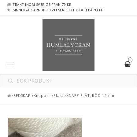
FRAKT INOM SVERIGE FRÅN 79 KR
SINNLIGA GARNUPPLEVELSER I BUTIK OCH PÅ NÄTET
0
Toggle
navigation
DIN VARUKORG ÄR TOM
REDSKAP
Knappar
Plast
KNAPP SLÄT, RÖD 12 mm