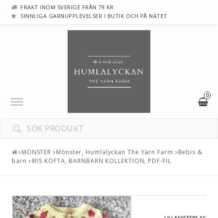
FRAKT INOM SVERIGE FRÅN 79 KR
SINNLIGA GARNUPPLEVELSER I BUTIK OCH PÅ NÄTET
0
Toggle
navigation
DIN VARUKORG ÄR TOM
MÖNSTER
Mönster, Humlalyckan The Yarn Farm
Bebis &
barn
IRIS KOFTA, BARNBARN KOLLEKTION, PDF-FIL