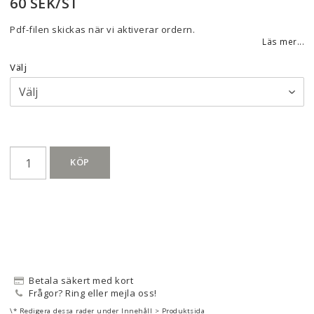
60 SEK/ST
Pdf-filen skickas när vi aktiverar ordern.
Läs mer...
Välj
KÖP
Betala säkert med kort
Frågor? Ring eller mejla oss!
\* Redigera dessa rader under Innehåll > Produktsida